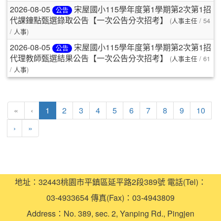
2026-08-05
宋屋國小115學年度第1學期第2次第1招
公告
(
/ 54
代課鐘點甄選錄取公告【一次公告分次招考】
人事主任
/
)
人事
2026-08-05
宋屋國小115學年度第1學期第2次第1招
公告
(
/ 61
代理教師甄選結果公告【一次公告分次招考】
人事主任
/
)
人事
(current)
«
‹
1
2
3
4
5
6
7
8
9
10
›
»
地址：32443桃園市平鎮區延平路2段389號 電話(Tel)：
03-4933654 傳真(Fax)：03-4943809
Address：No. 389, sec. 2, Yanping Rd., Pingjen