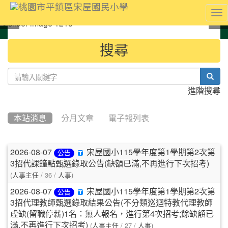
To
nav
:::
搜尋
sear
進階搜尋
本站消息
分月文章
電子報列表
文
2026-08-07
宋屋國小115學年度第1學期第2次第
公告
章
3招代課鐘點甄選錄取公告(缺額已滿,不再進行下次招考)
(
/ 36 /
)
人事主任
人事
列
2026-08-07
宋屋國小115學年度第1學期第2次第
公告
表
3招代理教師甄選錄取結果公告(不分類巡迴特教代理教師
虛缺(留職停薪)1名：無人報名，進行第4次招考;餘缺額已
(
/ 27 /
)
滿,不再進行下次招考)
人事主任
人事