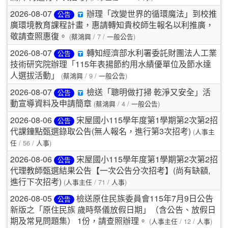
2026-08-07
辦理「改變世界的循環魔法」到校推
公告
廣環境教育課程計畫，惠請轉知貴校師生報名以利推廣，
(
/ 7 /
)
敬請查照惠復。
蔡鴻興
一般公告
2026-08-07
轉知經濟部水利署委託財團法人工業
公告
技術研究院辦理「115年表揚節約用水績優單位及節水達
(
/ 9 /
)
人選拔活動」
蔡鴻興
一般公告
2026-08-07
檢送「聰明做打掃 乾淨又安全」活
公告
(
/ 4 /
)
動宣導資料及申請簡章
蔡鴻興
一般公告
2026-08-06
宋屋國小115學年度第1學期第2次第2招
公告
(
代課鐘點甄選錄取公告(無人報名，進行第3次招考)
人事主
/ 56 /
)
任
人事
2026-08-06
宋屋國小115學年度第1學期第2次第2招
公告
代理教師甄選結果公告【一次公告分次招考】(尚有缺額,
(
/ 71 /
)
進行下次招考)
人事主任
人事
2026-08-05
檢送原住民族委員會115年7月9日公告
公告
新版之「原住民族 歲時祭儀放假日期」（含公告、放假日
(
/ 12 /
)
期及常見問題集） 1份，請查照辦理。
人事主任
人事