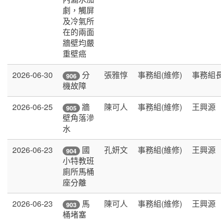
劇，觸屏
及冷氣所
在的兩面
牆壁均嚴
重壁癌
2026-06-30
張雅惇
事務組(維修)
事務組
分
906
機故障
2026-06-25
陳可人
事務組(維修)
王興源
牆
905
壁角落滲
水
2026-06-23
孔妍文
事務組(維修)
王興源
國
904
小特教班
廁所馬桶
座分離
2026-06-23
陳可人
事務組(維修)
王興源
馬
903
桶堵塞