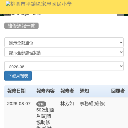
:::
維修通報一覽
List
Repair
下載月報表
報修日期
報修內容
報修者
通知
回覆者
2026-08-07
林芳如
事務組(維修)
916
502班[窗
戶鎖]請
協助修