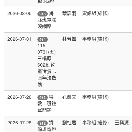
復,感謝!
2026-08-05
葉宸羽
資訊組(維修)
海
915
豚班電腦
沒網路
2026-07-31
林芳如
事務組(維修)
914
115-
0731(五)
三樓原
602班教
室冷氣卡
匣無法啟
動
2026-07-28
孔妍文
事務組(維修)
特
913
教二班鐘
聲問題
2026-07-28
劉虹君
事務組(維修)
王興源
資
912
源班電燈