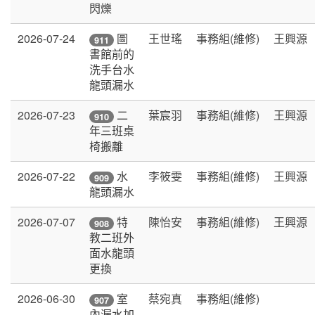
閃爍
2026-07-24
王世瑤
事務組(維修)
王興源
圖
911
書館前的
洗手台水
龍頭漏水
2026-07-23
葉宸羽
事務組(維修)
王興源
二
910
年三班桌
椅搬離
2026-07-22
李筱雯
事務組(維修)
王興源
水
909
龍頭漏水
2026-07-07
陳怡安
事務組(維修)
王興源
特
908
教二班外
面水龍頭
更換
2026-06-30
蔡宛真
事務組(維修)
室
907
內漏水加