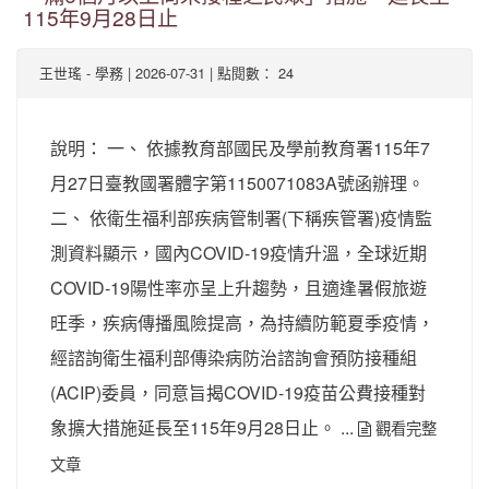
115年9月28日止
-
| 2026-07-31 | 點閱數： 24
王世瑤
學務
說明： 一、 依據教育部國民及學前教育署115年7
月27日臺教國署體字第1150071083A號函辦理。
二、 依衛生福利部疾病管制署(下稱疾管署)疫情監
測資料顯示，國內COVID-19疫情升溫，全球近期
COVID-19陽性率亦呈上升趨勢，且適逢暑假旅遊
旺季，疾病傳播風險提高，為持續防範夏季疫情，
經諮詢衛生福利部傳染病防治諮詢會預防接種組
(ACIP)委員，同意旨揭COVID-19疫苗公費接種對
象擴大措施延長至115年9月28日止。 ...
觀看完整
文章