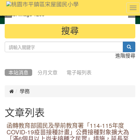
To
nav
:::
搜尋
sear
進階搜尋
本站消息
分月文章
電子報列表

學務
文章列表
函轉教育部國民及學前教育署「114-115年度
COVID-19疫苗接種計畫」公費接種對象擴大為
「滿6個月以上尚未接種之民眾」措施，延長至