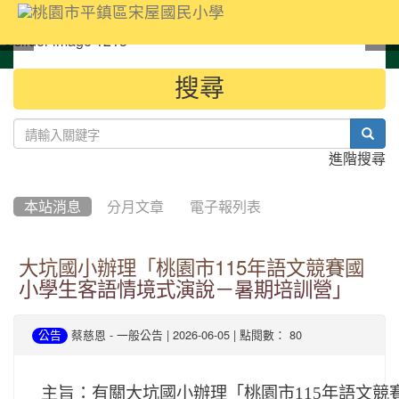
:::
搜尋
sear
進階搜尋
本站消息
分月文章
電子報列表
大坑國小辦理「桃園市115年語文競賽國
小學生客語情境式演說－暑期培訓營」
-
| 2026-06-05 | 點閱數： 80
公告
蔡慈恩
一般公告
主旨：
有關大坑國小辦理「桃園市115年語文競