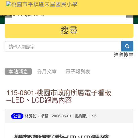
:::
搜尋
sear
進階搜尋
本站消息
分月文章
電子報列表
115-0601-桃園市政府所屬電子看板
─LED、LCD跑馬內容
-
| 2026-06-01 | 點閱數： 95
公告
林芳如
學務
桃園市政府所屬電子看板─
LED
、
LCD
跑馬內容