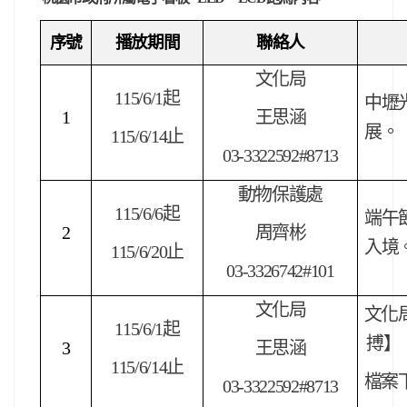
序號
播放期間
聯絡人
文化局
115/6/1
起
中壢
1
王思涵
展。
115/6/14
止
03-3322592#8713
動物保護處
115/6/6
起
端午
2
周齊彬
入境
115/6/20
止
03-3326742#101
文化局
文化
115/6/1
起
搏】
3
王思涵
115/6/14
止
檔案
03-3322592#8713