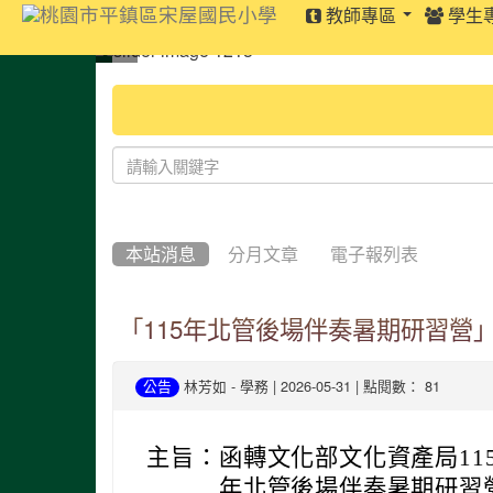
:::
教師專區
學生
:::
本站消息
分月文章
電子報列表
「115年北管後場伴奏暑期研習營
-
| 2026-05-31 | 點閱數： 81
公告
林芳如
學務
主旨：
函轉文化部文化資產局11
年北管後場伴奏暑期研習