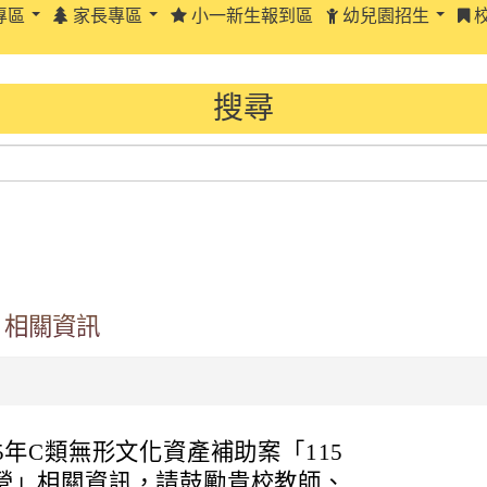
專區
家長專區
小一新生報到區
幼兒園招生
搜尋
」相關資訊
5年C類無形文化資產補助案「115
營」相關資訊，請鼓勵貴校教師、