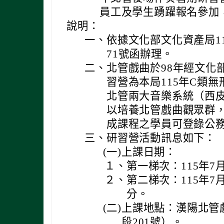
員工及學生踴躍報名參加
說明：
一、
依據文化部文化資產局115
71號函辦理。
二、
北管戲曲於98年經文化
習營為本局115年C類
北管兩大音樂系統（西
以培養北管戲曲觀眾群
成課程之學員可登錄公
三、
研習營活動訊息如下：
(一)
上課日期：
１、
第一梯次：115年7月
２、
第二梯次：115年7月
分。
(二)
上課地點：漢陽北管
段201號）。