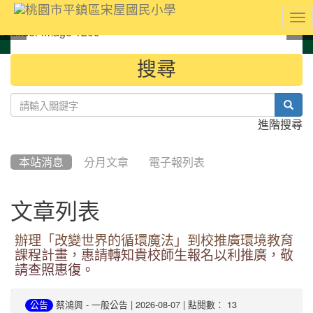
To
nav
:::
搜尋
sear
進階搜尋
本站消息
分月文章
電子報列表
文章列表
辦理「改變世界的循環魔法」到校推廣環境教育
課程計畫，惠請轉知貴校師生報名以利推廣，敬
請查照惠復。
-
| 2026-08-07 | 點閱數： 13
公告
蔡鴻興
一般公告