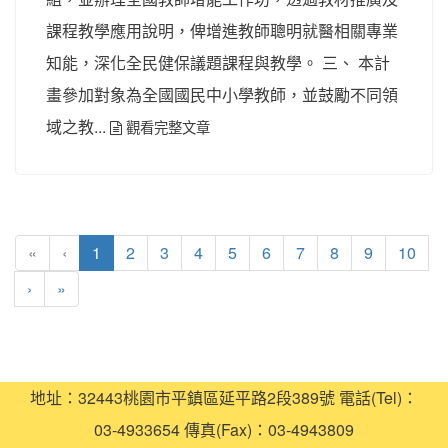
課程教學應用說明，俾增進教師聰明就醫相關專業
知能，深化全民健保議題課程與教學。 三、 本計
畫參加對象為全國國民中小學教師，並鼓勵不同領
域之教...
觀看完整文章
(current)
«
‹
1
2
3
4
5
6
7
8
9
10
›
»
地址：32443桃園市平鎮區延平路2段389號 電話(Tel)：
03-4933654 傳真(Fax)：03-4943809