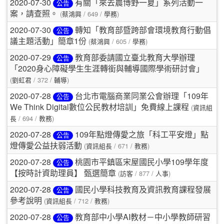
2020-07-30
有關「來去農博野一夏」系列活動一
公告
(
/ 649 /
)
案，請查照。
蔡鴻興
學務
2020-07-30
轉知「教育部暨跨部會環境教育行動倡
公告
(
/ 605 /
)
議主題活動」簡章1份
蔡鴻興
學務
2020-07-29
教育部委請國立臺北教育大學辦理
公告
「2020身心障礙學生生涯轉銜與輔導國際學術研討會」
(
/ 372 /
)
劉虹君
輔導
2020-07-28
台北市電腦商業同業公會辦理「109年
公告
(
We Think Digital數位公民教材培訓」免費線上課程
資訊組
/ 694 /
)
長
教務
2020-07-28
109年點燈傳愛之旅「科工平安燈」點
公告
(
/ 671 /
)
燈傳愛公益扶弱活動
資訊組長
教務
2020-07-28
桃園市平鎮區宋屋國民小學109學年度
公告
(
/ 877 /
)
【按時計資助理員】 甄選簡章
訪客
人事
2020-07-28
國民小學科技教育及資訊教育課程發展
公告
(
/ 712 /
)
參考說明
資訊組長
教務
2020-07-28
教育部中小學AI教材－中小學教師研習
公告